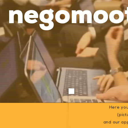
negomoot
Here you
(pict
and our ap